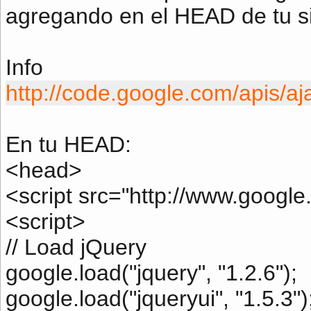
agregando en el HEAD de tu s
Info
http://code.google.com/apis/aja
En tu HEAD:
<head>
<script src="http://www.google
<script>
// Load jQuery
google.load("jquery", "1.2.6");
google.load("jqueryui", "1.5.3")