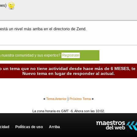
ones)
stá un nivel más arriba en el directorio de Zend.
a nuestra comunidad y sus expertos?
Registrate
o un tema que no tiene actividad desde hace más de 6 MESES, t
Nuevo tema en lugar de responder al actual.
«
Tema Anterior
|
Próximo Tema
»
La zona horaria es GMT -6. Ahora son las 10:02.
acidad
-
Políticas de uso
-
Arriba