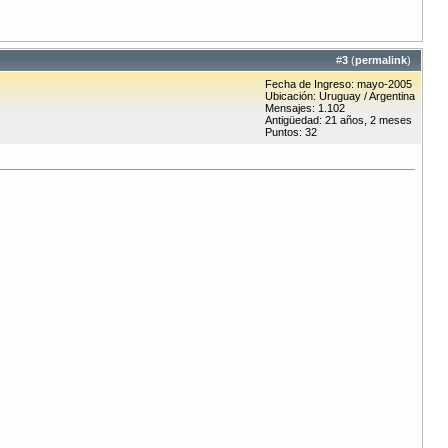
#
3
(
permalink
)
Fecha de Ingreso: mayo-2005
Ubicación: Uruguay / Argentina
Mensajes: 1.102
Antigüedad: 21 años, 2 meses
Puntos: 32