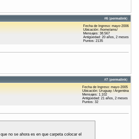
#
6
(
permalink
)
Fecha de Ingreso: mayo-2006
Ubicación: /home/ams/
Mensajes: 38.567
Antigüedad: 20 años, 2 meses
Puntos: 2135
#
7
(
permalink
)
Fecha de Ingreso: mayo-2005
Ubicación: Uruguay / Argentina
Mensajes: 1.102
Antigüedad: 21 años, 2 meses
Puntos: 32
o que no se ahora es en que carpeta colocar el