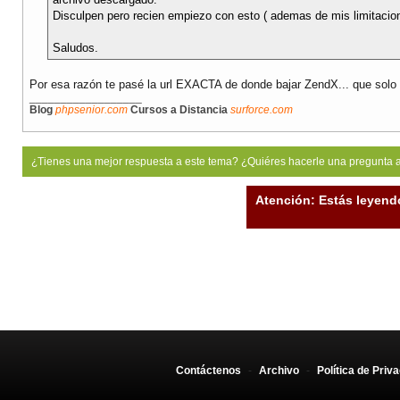
Disculpen pero recien empiezo con esto ( ademas de mis limitaci
Saludos.
Por esa razón te pasé la url EXACTA de donde bajar ZendX... que solo e
__________________
Blog
phpsenior.com
Cursos a Distancia
surforce.com
¿Tienes una mejor respuesta a este tema? ¿Quiéres hacerle una pregunta 
Atención: Estás leyend
Contáctenos
-
Archivo
-
Política de Priv