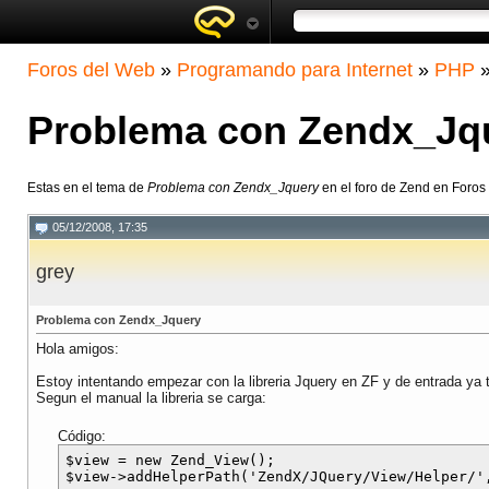
Foros del Web
»
Programando para Internet
»
PHP
Problema con Zendx_Jq
Estas en el tema de
Problema con Zendx_Jquery
en el foro de Zend en Foros
05/12/2008, 17:35
grey
Problema con Zendx_Jquery
Hola amigos:
Estoy intentando empezar con la libreria Jquery en ZF y de entrada ya 
Segun el manual la libreria se carga:
Código:
$view = new Zend_View();
