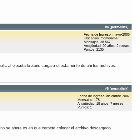
#
4
(
permalink
)
Fecha de Ingreso: mayo-2006
Ubicación: /home/ams/
Mensajes: 38.567
Antigüedad: 20 años, 2 meses
Puntos: 2135
ublic al ejecutarlo Zend cargara directamente de ahi los archivos.
#
5
(
permalink
)
Fecha de Ingreso: diciembre-2007
Mensajes: 178
Antigüedad: 18 años, 7 meses
Puntos: 1
e no se ahora es en que carpeta colocar el archivo descargado.