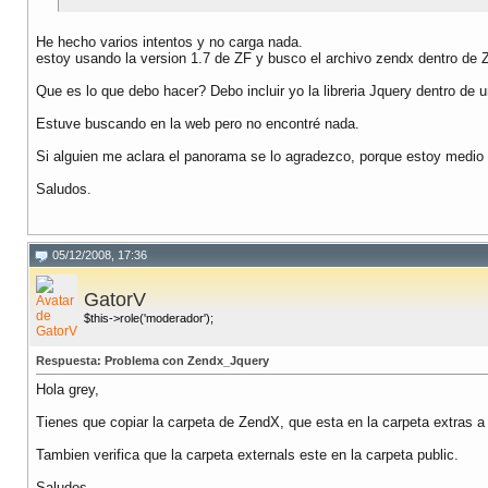
He hecho varios intentos y no carga nada.
estoy usando la version 1.7 de ZF y busco el archivo zendx dentro de Z
Que es lo que debo hacer? Debo incluir yo la libreria Jquery dentro de 
Estuve buscando en la web pero no encontré nada.
Si alguien me aclara el panorama se lo agradezco, porque estoy medio
Saludos.
05/12/2008, 17:36
GatorV
$this->role('moderador');
Respuesta: Problema con Zendx_Jquery
Hola grey,
Tienes que copiar la carpeta de ZendX, que esta en la carpeta extras a 
Tambien verifica que la carpeta externals este en la carpeta public.
Saludos.