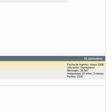
#
2
(
permalink
)
Fecha de Ingreso: mayo-2006
Ubicación: /home/ams/
Mensajes: 38.567
Antigüedad: 20 años, 2 meses
Puntos: 2135