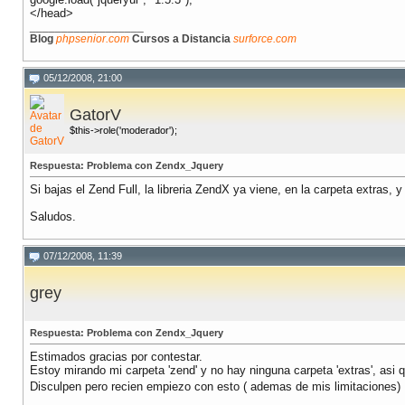
</head>
__________________
Blog
phpsenior.com
Cursos a Distancia
surforce.com
05/12/2008, 21:00
GatorV
$this->role('moderador');
Respuesta: Problema con Zendx_Jquery
Si bajas el Zend Full, la libreria ZendX ya viene, en la carpeta extras,
Saludos.
07/12/2008, 11:39
grey
Respuesta: Problema con Zendx_Jquery
Estimados gracias por contestar.
Estoy mirando mi carpeta 'zend' y no hay ninguna carpeta 'extras', asi 
Disculpen pero recien empiezo con esto ( ademas de mis limitaciones)