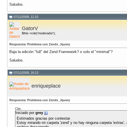
Saludos.
07/12/2008, 12:10
GatorV
$this->role('moderador');
Respuesta: Problema con Zendx_Jquery
Baja la edición "full" del Zend Framework? o solo el "minimal"?
Saludos.
07/12/2008, 16:13
enriqueplace
Respuesta: Problema con Zendx_Jquery
Cita:
Iniciado por
grey
Estimados gracias por contestar.
Estoy mirando mi carpeta 'zend' y no hay ninguna carpeta 'extras', 
archivo descargado.