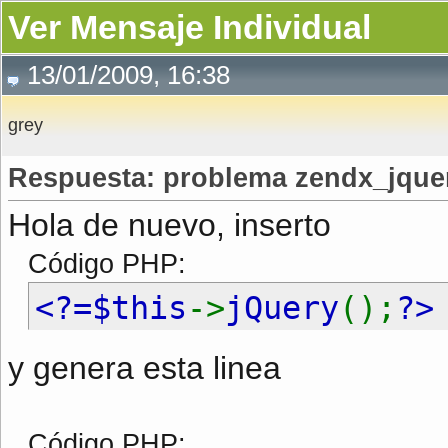
Ver Mensaje Individual
13/01/2009, 16:38
grey
Respuesta: problema zendx_jquer
Hola de nuevo, inserto
Código PHP:
<?=$this
->
jQuery
();
?>
y genera esta linea
Código PHP: