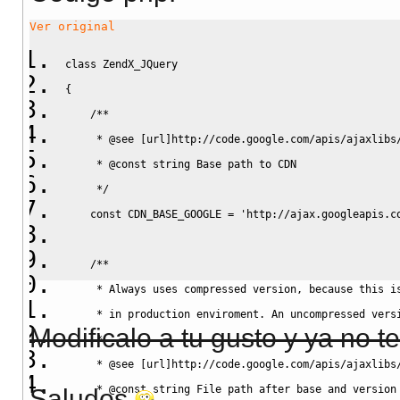
Ver original
class
 ZendX_JQuery
{
/**
     * @see [url]http://code.google.com/apis/ajaxlibs
     * @const string Base path to CDN
     */
const
 CDN_BASE_GOOGLE 
=
'http://ajax.googleapis.c
/**
     * Always uses compressed version, because this i
     * in production enviroment. An uncompressed vers
Modificalo a tu gusto y ya no 
     *
     * @see [url]http://code.google.com/apis/ajaxlibs
     * @const string File path after base and version
Saludos