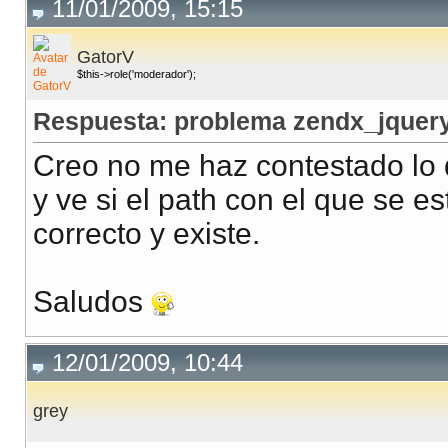
11/01/2009, 15:15
GatorV
$this->role('moderador');
Respuesta: problema zendx_jquery
Creo no me haz contestado lo qu
y ve si el path con el que se es
correcto y existe.
Saludos
12/01/2009, 10:44
grey