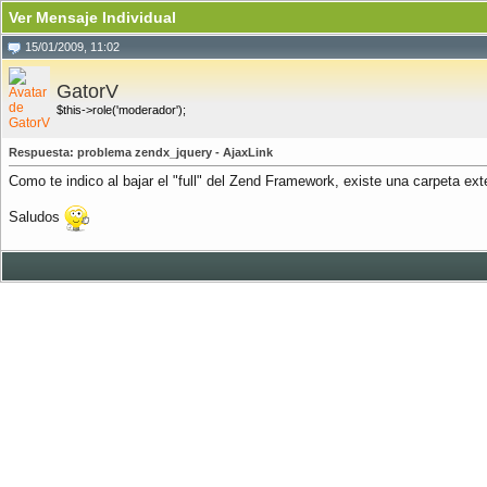
Ver Mensaje Individual
15/01/2009, 11:02
GatorV
$this->role('moderador');
Respuesta: problema zendx_jquery - AjaxLink
Como te indico al bajar el "full" del Zend Framework, existe una carpeta ext
Saludos