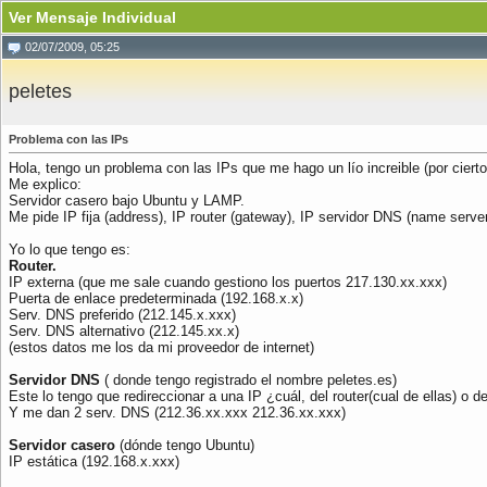
Ver Mensaje Individual
02/07/2009, 05:25
peletes
Problema con las IPs
Hola, tengo un problema con las IPs que me hago un lío increible (por ciert
Me explico:
Servidor casero bajo Ubuntu y LAMP.
Me pide IP fija (address), IP router (gateway), IP servidor DNS (name serve
Yo lo que tengo es:
Router.
IP externa (que me sale cuando gestiono los puertos 217.130.xx.xxx)
Puerta de enlace predeterminada (192.168.x.x)
Serv. DNS preferido (212.145.x.xxx)
Serv. DNS alternativo (212.145.xx.x)
(estos datos me los da mi proveedor de internet)
Servidor DNS
( donde tengo registrado el nombre peletes.es)
Este lo tengo que redireccionar a una IP ¿cuál, del router(cual de ellas) o d
Y me dan 2 serv. DNS (212.36.xx.xxx 212.36.xx.xxx)
Servidor casero
(dónde tengo Ubuntu)
IP estática (192.168.x.xxx)