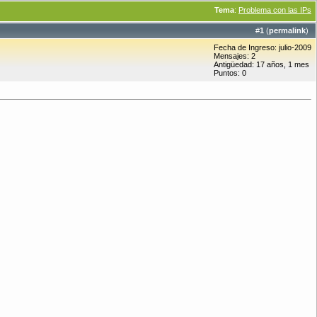
Tema
:
Problema con las IPs
#
1
(
permalink
)
Fecha de Ingreso: julio-2009
Mensajes: 2
Antigüedad: 17 años, 1 mes
Puntos: 0