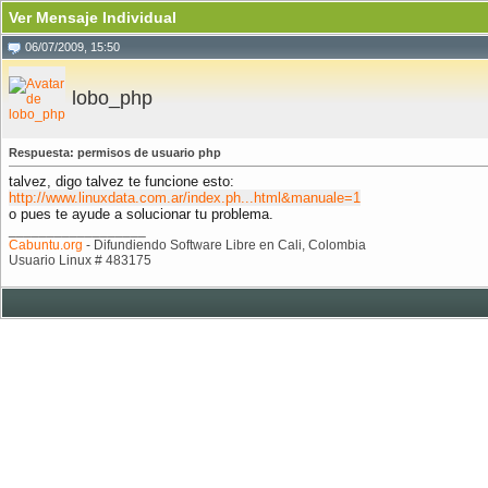
Ver Mensaje Individual
06/07/2009, 15:50
lobo_php
Respuesta: permisos de usuario php
talvez, digo talvez te funcione esto:
http://www.linuxdata.com.ar/index.ph...html&manuale=1
o pues te ayude a solucionar tu problema.
__________________
Cabuntu.org
- Difundiendo Software Libre en Cali, Colombia
Usuario Linux # 483175