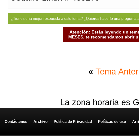
¿Tienes una mejor respuesta a este tema? ¿Quiéres hacerle una pregunta 
Atención: Estás leyendo un tema
MESES, te recomendamos abrir un
«
Tema Anter
La zona horaria es G
Contáctenos
-
Archivo
-
Política de Privacidad
-
Políticas de uso
-
Arr