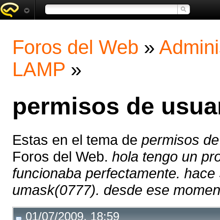
Foros del Web
»
Admini
LAMP
»
permisos de usua
Estas en el tema de
permisos de
Foros del Web.
hola tengo un pr
funcionaba perfectamente. hace 
umask(0777). desde ese momento 
01/07/2009, 18:59