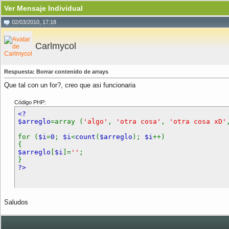
Ver Mensaje Individual
02/03/2010, 17:18
Carlmycol
Respuesta: Borrar contenido de arrays
Que tal con un for?, creo que asi funcionaria
Código PHP:
<?
$arreglo
=array (
'algo'
,
'otra cosa'
,
'otra cosa xD'
for (
$i
=
0
;
$i
<
count
(
$arreglo
);
$i
++)
{
$arreglo
[
$i
]=
''
;
}
?>
Saludos