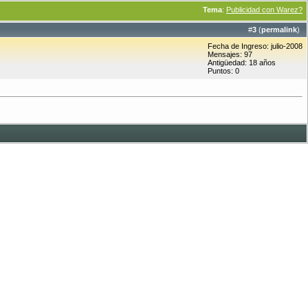
Tema
:
Publicidad con Warez?
#
3
(
permalink
)
Fecha de Ingreso: julio-2008
Mensajes: 97
Antigüedad: 18 años
Puntos: 0