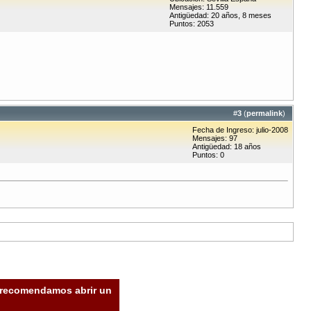
Mensajes: 11.559
Antigüedad: 20 años, 8 meses
Puntos: 2053
#
3
(
permalink
)
Fecha de Ingreso: julio-2008
Mensajes: 97
Antigüedad: 18 años
Puntos: 0
e recomendamos abrir un