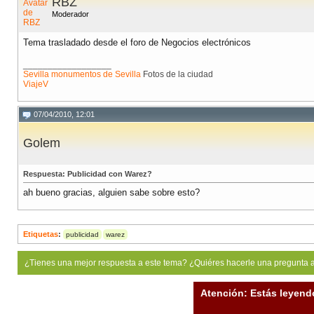
RBZ
Moderador
Tema trasladado desde el foro de Negocios electrónicos
__________________
Sevilla monumentos de Sevilla
Fotos de la ciudad
ViajeV
07/04/2010, 12:01
Golem
Respuesta: Publicidad con Warez?
ah bueno gracias, alguien sabe sobre esto?
Etiquetas
:
publicidad
warez
¿Tienes una mejor respuesta a este tema? ¿Quiéres hacerle una pregunta 
Atención: Estás leyend