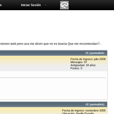
e
Iniciar Sesión
esiones web pero aca me dicen que no es buena Que me recomiendan?...
#
1
(
permalink
)
Fecha de Ingreso: julio-2008
Mensajes: 97
Antigüedad: 18 años
Puntos: 0
#
2
(
permalink
)
Fecha de Ingreso: noviembre-2005
Ubicación: Sevilla España