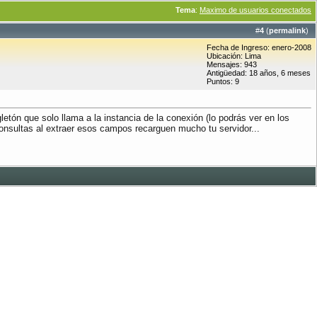
Tema
:
Maximo de usuarios conectados
#
4
(
permalink
)
Fecha de Ingreso: enero-2008
Ubicación: Lima
Mensajes: 943
Antigüedad: 18 años, 6 meses
Puntos: 9
letón que solo llama a la instancia de la conexión (lo podrás ver en los
nsultas al extraer esos campos recarguen mucho tu servidor...