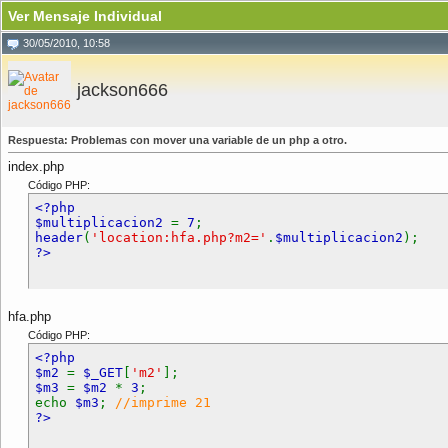
Ver Mensaje Individual
30/05/2010, 10:58
jackson666
Respuesta: Problemas con mover una variable de un php a otro.
index.php
Código PHP:
<?php
$multiplicacion2
=
7
;
header
(
'location:hfa.php?m2='
.
$multiplicacion2
);
?>
hfa.php
Código PHP:
<?php
$m2
=
$_GET
[
'm2'
];
$m3
=
$m2
*
3
;
echo
$m3
;
//imprime 21
?>