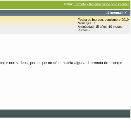
Tema
:
Formato y tamaños video para internet
#
1
(
permalink
)
Fecha de Ingreso: septiembre-2010
Mensajes: 1
Antigüedad: 15 años, 10 meses
Puntos: 0
jar con vídeos, por lo que no sé si habría alguna diferencia de trabajar