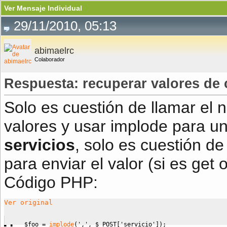
Ver Mensaje Individual
29/11/2010, 05:13
abimaelrc
Colaborador
Respuesta: recuperar valores de
Solo es cuestión de llamar el
valores y usar implode para un
servicios
, solo es cuestión d
para enviar el valor (si es get 
Código PHP:
Ver original
$foo
=
implode
(
','
,
$_POST
[
'servicio'
]
)
;