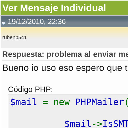
Ver Mensaje Individual
19/12/2010, 22:36
rubenp541
Respuesta: problema al enviar m
Bueno io uso eso espero que te
Código PHP:
$mail
= new
PHPMailer
$mail
->
IsSM