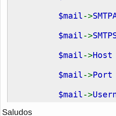
$mail
->
SMTP
$mail
->
SMTP
$mail
->
Hos
$mail
->
Por
$mail
->
User
Saludos
$mail
->
Pass