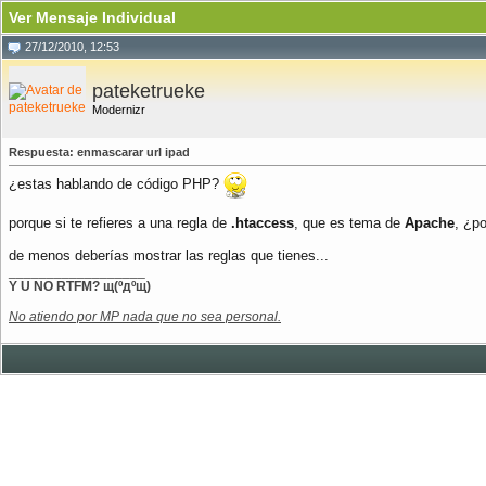
Ver Mensaje Individual
27/12/2010, 12:53
pateketrueke
Modernizr
Respuesta: enmascarar url ipad
¿estas hablando de código PHP?
porque si te refieres a una regla de
.htaccess
, que es tema de
Apache
, ¿p
de menos deberías mostrar las reglas que tienes...
__________________
Y U NO RTFM? щ(ºдºщ)
No atiendo por MP nada que no sea personal.