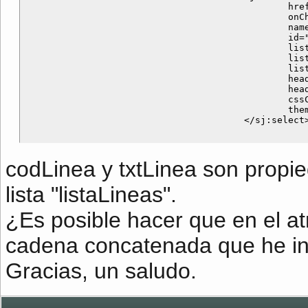
						href="%{cargarDatos}"

						onChangeTopics="cargaGrupos" 

						name="linea.codLinea"  

						id="linea" 

						listKey="codLinea" 

						listValue=-----aquí "codLinea - txtLinea"  -------

						list="listaLineas" 

						headerKey="-1"

					 	headerValue="Seleccione"  

					 	cssClass="selectActividad"  

					 	theme="simple" >

codLinea y txtLinea son propie
lista "listaLineas".
¿Es posible hacer que en el at
cadena concatenada que he i
Gracias, un saludo.