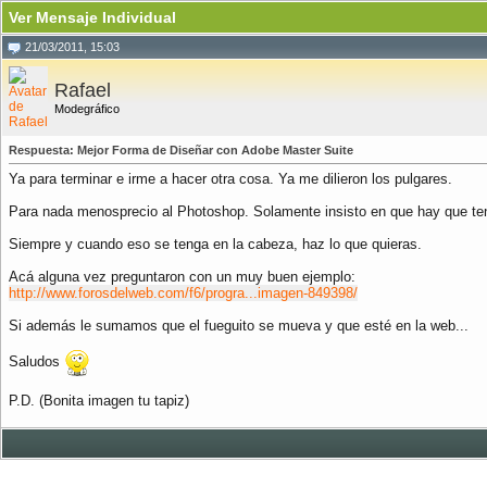
Ver Mensaje Individual
21/03/2011, 15:03
Rafael
Modegráfico
Respuesta: Mejor Forma de Diseñar con Adobe Master Suite
Ya para terminar e irme a hacer otra cosa. Ya me dilieron los pulgares.
Para nada menosprecio al Photoshop. Solamente insisto en que hay que tene
Siempre y cuando eso se tenga en la cabeza, haz lo que quieras.
Acá alguna vez preguntaron con un muy buen ejemplo:
http://www.forosdelweb.com/f6/progra...imagen-849398/
Si además le sumamos que el fueguito se mueva y que esté en la web...
Saludos
P.D. (Bonita imagen tu tapiz)