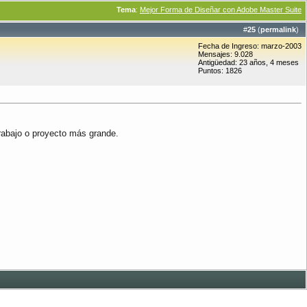
Tema
:
Mejor Forma de Diseñar con Adobe Master Suite
#
25
(
permalink
)
Fecha de Ingreso: marzo-2003
Mensajes: 9.028
Antigüedad: 23 años, 4 meses
Puntos: 1826
trabajo o proyecto más grande.