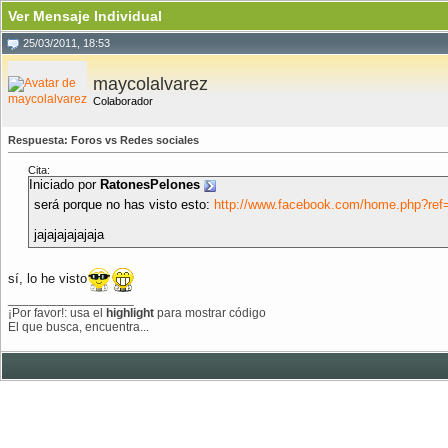
Ver Mensaje Individual
25/03/2011, 18:53
maycolalvarez
Colaborador
Respuesta: Foros vs Redes sociales
Cita:
Iniciado por
RatonesPelones
será porque no has visto esto:
http://www.facebook.com/home.php?ref
jajajajajajaja
sí, lo he visto
__________________
¡Por favor!: usa el
highlight
para mostrar código
El que busca, encuentra...