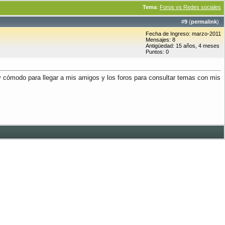
Tema
:
Foros vs Redes sociales
#
9
(
permalink
)
Fecha de Ingreso: marzo-2011
Mensajes: 8
Antigüedad: 15 años, 4 meses
Puntos: 0
y cómodo para llegar a mis amigos y los foros para consultar temas con mis