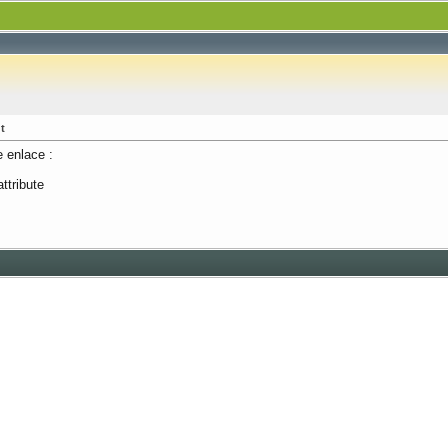
t
e enlace :
ttribute