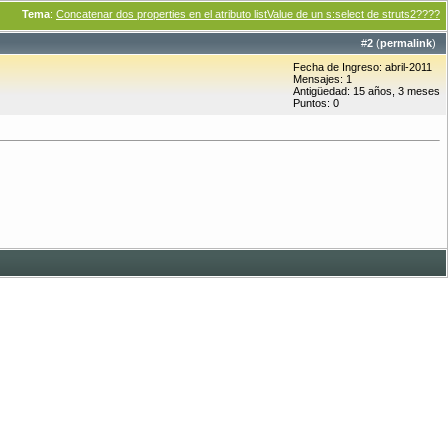
Tema
:
Concatenar dos properties en el atributo listValue de un s:select de struts2????
#
2
(
permalink
)
Fecha de Ingreso: abril-2011
Mensajes: 1
Antigüedad: 15 años, 3 meses
Puntos: 0