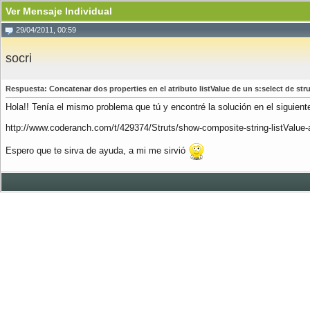
Ver Mensaje Individual
29/04/2011, 00:59
socri
Respuesta: Concatenar dos properties en el atributo listValue de un s:select de stru
Hola!! Tenía el mismo problema que tú y encontré la solución en el siguient
http://www.coderanch.com/t/429374/Struts/show-composite-string-listValue-a
Espero que te sirva de ayuda, a mi me sirvió