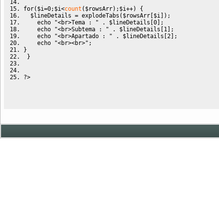
for
(
$i
=
0
;
$i
<
count
(
$rowsArr
)
;
$i
++
)
{
$lineDetails
=
 explodeTabs
(
$rowsArr
[
$i
]
)
;
echo
"<br>Tema : "
.
$lineDetails
[
0
]
;
echo
"<br>Subtema : "
.
$lineDetails
[
1
]
;
echo
"<br>Apartado : "
.
$lineDetails
[
2
]
;
echo
"<br><br>"
;
}
}
?>