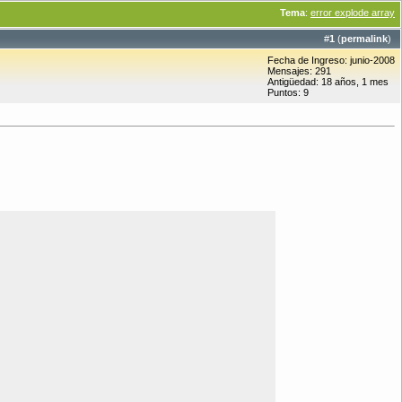
Tema
:
error explode array
#
1
(
permalink
)
Fecha de Ingreso: junio-2008
Mensajes: 291
Antigüedad: 18 años, 1 mes
Puntos: 9