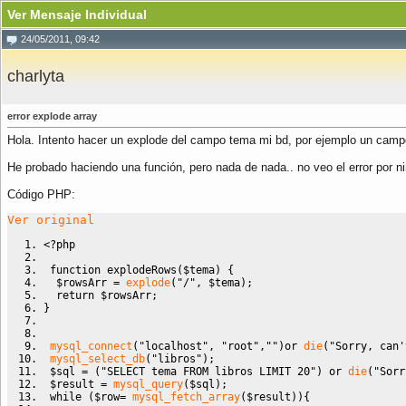
Ver Mensaje Individual
24/05/2011, 09:42
charlyta
error explode array
Hola. Intento hacer un explode del campo tema mi bd, por ejemplo un camp
He probado haciendo una función, pero nada de nada.. no veo el error por n
Código PHP:
Ver original
<?php
function
 explodeRows
(
$tema
)
{
$rowsArr
=
explode
(
"/"
,
$tema
)
;
return
$rowsArr
;
}
mysql_connect
(
"localhost"
,
"root"
,
""
)
or 
die
(
"Sorry, can'
mysql_select_db
(
"libros"
)
;
$sql
=
(
"SELECT tema FROM libros LIMIT 20"
)
 or 
die
(
"Sorr
$result
=
mysql_query
(
$sql
)
;
while
(
$row
=
mysql_fetch_array
(
$result
)
)
{