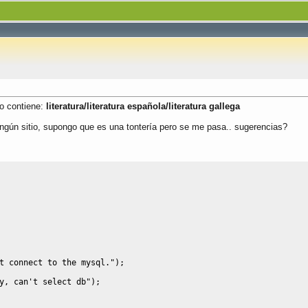
o contiene:
literatura/literatura española/literatura gallega
ingún sitio, supongo que es una tontería pero se me pasa.. sugerencias?
t connect to the mysql."
)
;
y, can't select db"
)
;