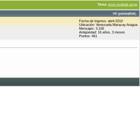
Tema
:
error explode array
#
4
(
permalink
)
Fecha de Ingreso: abril-2010
Ubicación: Venezuela Maracay Aragua
Mensajes: 3.156
Antigüedad: 16 años, 3 meses
Puntos: 461