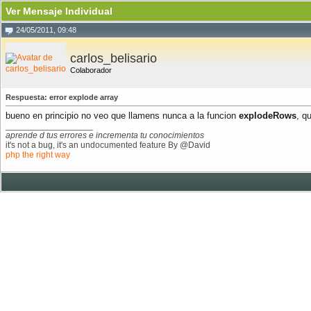
Ver Mensaje Individual
24/05/2011, 09:48
carlos_belisario
Colaborador
Respuesta: error explode array
bueno en principio no veo que llamens nunca a la funcion
explodeRows
, q
__________________
aprende d tus errores e incrementa tu conocimientos
it's not a bug, it's an undocumented feature By @David
php the right way