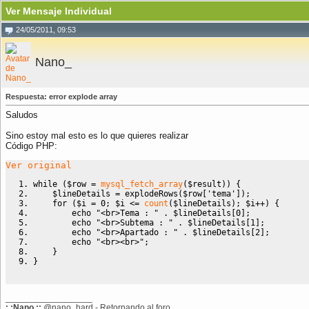
Ver Mensaje Individual
24/05/2011, 09:53
Nano_
Respuesta: error explode array
Saludos
Sino estoy mal esto es lo que quieres realizar
Código PHP:
Ver original
while
(
$row
=
mysql_fetch_array
(
$result
)
)
{
$lineDetails
=
 explodeRows
(
$row
[
'tema'
]
)
;
for
(
$i
=
0
;
$i
<=
count
(
$lineDetails
)
;
$i
++
)
{
echo
"<br>Tema : "
.
$lineDetails
[
0
]
;
echo
"<br>Subtema : "
.
$lineDetails
[
1
]
;
echo
"<br>Apartado : "
.
$lineDetails
[
2
]
;
echo
"<br><br>"
;
}
}
__________________
:.:Nano.::
@nano_hard - Retornando al foro