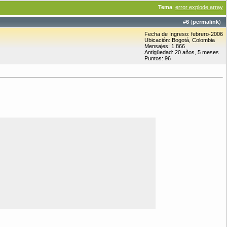
Tema
:
error explode array
#
6
(
permalink
)
Fecha de Ingreso: febrero-2006
Ubicación: Bogotá, Colombia
Mensajes: 1.866
Antigüedad: 20 años, 5 meses
Puntos: 96