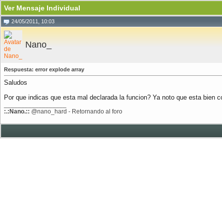
Ver Mensaje Individual
24/05/2011, 10:03
Nano_
Respuesta: error explode array
Saludos
Por que indicas que esta mal declarada la funcion? Ya noto que esta bien c
__________________
:.:Nano.::
@nano_hard - Retornando al foro