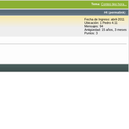
Tema
:
Conteo tipo hora...
#
4
(
permalink
)
Fecha de Ingreso: abril-2011
Ubicación: 1 Pedro 4.11
Mensajes: 94
Antigüedad: 15 años, 3 meses
Puntos: 3