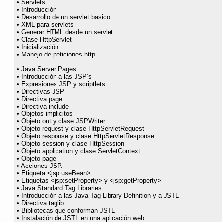
• Servlets
• Introducción
• Desarrollo de un servlet basico
• XML para servlets
• Generar HTML desde un servlet
• Clase HttpServlet
• Inicialización
• Manejo de peticiones http
• Java Server Pages
• Introducción a las JSP’s
• Expresiones JSP y scriptlets
• Directivas JSP
• Directiva page
• Directiva include
• Objetos implicitos
• Objeto out y clase JSPWriter
• Objeto request y clase HttpServletRequest
• Objeto response y clase HttpServletResponse
• Objeto session y clase HttpSession
• Objeto application y clase ServletContext
• Objeto page
• Acciones JSP.
• Etiqueta <jsp:useBean>
• Etiquetas <jsp:setProperty> y <jsp:getProperty>
• Java Standard Tag Libraries
• Introducción a las Java Tag Library Definition y a JSTL
• Directiva taglib
• Bibliotecas que conforman JSTL
• Instalación de JSTL en una aplicación web