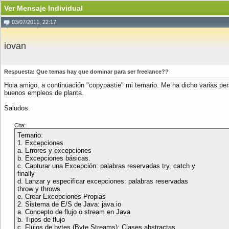
Ver Mensaje Individual
03/07/2011, 22:17
iovan
Respuesta: Que temas hay que dominar para ser freelance??
Hola amigo, a continuación "copypastie" mi temario. Me ha dicho varias per
buenos empleos de planta.
Saludos.
Cita:
Temario:
1. Excepciones
a. Errores y excepciones
b. Excepciones básicas.
c. Capturar una Excepción: palabras reservadas try, catch y
finally
d. Lanzar y especificar excepciones: palabras reservadas
throw y throws
e. Crear Excepciones Propias
2. Sistema de E/S de Java: java.io
a. Concepto de flujo o stream en Java
b. Tipos de flujo
c. Flujos de bytes (Byte Streams): Clases abstractas