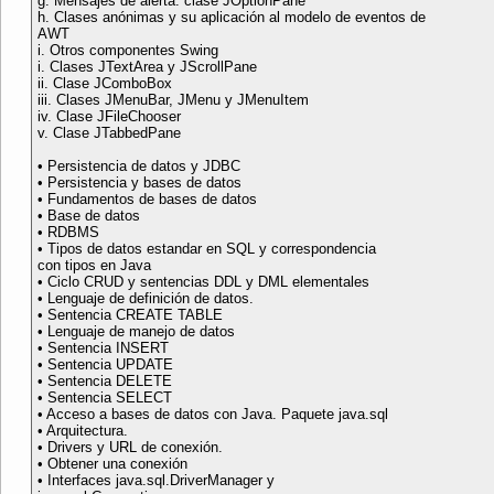
g. Mensajes de alerta: clase JOptionPane
h. Clases anónimas y su aplicación al modelo de eventos de
AWT
i. Otros componentes Swing
i. Clases JTextArea y JScrollPane
ii. Clase JComboBox
iii. Clases JMenuBar, JMenu y JMenuItem
iv. Clase JFileChooser
v. Clase JTabbedPane
• Persistencia de datos y JDBC
• Persistencia y bases de datos
• Fundamentos de bases de datos
• Base de datos
• RDBMS
• Tipos de datos estandar en SQL y correspondencia
con tipos en Java
• Ciclo CRUD y sentencias DDL y DML elementales
• Lenguaje de definición de datos.
• Sentencia CREATE TABLE
• Lenguaje de manejo de datos
• Sentencia INSERT
• Sentencia UPDATE
• Sentencia DELETE
• Sentencia SELECT
• Acceso a bases de datos con Java. Paquete java.sql
• Arquitectura.
• Drivers y URL de conexión.
• Obtener una conexión
• Interfaces java.sql.DriverManager y