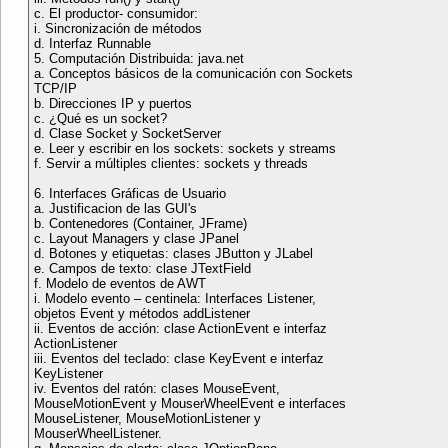
c. El productor- consumidor:
i. Sincronización de métodos
d. Interfaz Runnable
5. Computación Distribuida: java.net
a. Conceptos básicos de la comunicación con Sockets
TCP/IP
b. Direcciones IP y puertos
c. ¿Qué es un socket?
d. Clase Socket y SocketServer
e. Leer y escribir en los sockets: sockets y streams
f. Servir a múltiples clientes: sockets y threads
6. Interfaces Gráficas de Usuario
a. Justificacion de las GUI's
b. Contenedores (Container, JFrame)
c. Layout Managers y clase JPanel
d. Botones y etiquetas: clases JButton y JLabel
e. Campos de texto: clase JTextField
f. Modelo de eventos de AWT
i. Modelo evento – centinela: Interfaces Listener,
objetos Event y métodos addListener
ii. Eventos de acción: clase ActionEvent e interfaz
ActionListener
iii. Eventos del teclado: clase KeyEvent e interfaz
KeyListener
iv. Eventos del ratón: clases MouseEvent,
MouseMotionEvent y MouserWheelEvent e interfaces
MouseListener, MouseMotionListener y
MouserWheelListener.