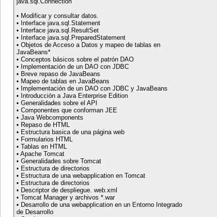
java.sql.Connection
• Modificar y consultar datos.
• Interface java.sql.Statement
• Interface java.sql.ResultSet
• Interface java.sql.PreparedStatement
• Objetos de Acceso a Datos y mapeo de tablas en
JavaBeans*
• Conceptos básicos sobre el patrón DAO
• Implementación de un DAO con JDBC
• Breve repaso de JavaBeans
• Mapeo de tablas en JavaBeans
• Implementación de un DAO con JDBC y JavaBeans
• Introducción a Java Enterprise Edition
• Generalidades sobre el API
• Componentes que conforman JEE
• Java Webcomponents
• Repaso de HTML
• Estructura basica de una página web
• Formularios HTML
• Tablas en HTML
• Apache Tomcat
• Generalidades sobre Tomcat
• Estructura de directorios
• Estructura de una webapplication en Tomcat
• Estructura de directorios
• Descriptor de despliegue. web.xml
• Tomcat Manager y archivos *.war
• Desarrollo de una webapplication en un Entorno Integrado
de Desarrollo