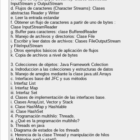
InputStream y OutputStream
d. Flujos de caracteres (Character Streams): Clases
abstractas Reader y Writer
e. Leer la entrada estandar
f. Obtener un flujo de caracteres a partir de uno de bytes :
Clase InputStreamReader
g. Buffer para caracteres: clase BufferedReader
h. Manejo de archivos y directorios: Clase File
i. Escribir y leer datos de archivos: Clases FileOutputStream
y FileInputStream
j. Otros ejemplos básicos de aplicación de flujos
k. Copia de archivos a nivel de bytes
3. Colecciones de objetos: Java Framework Colection
a. Indroduccion a las colecciones y estructuras de datos
b. Manejo de arreglos mediante la clase java.util.Arrays
c. Interfaces base del JFC y sus métodos
i. Interfaz List
ii. Interfaz Map
iii. Interfaz Set
d. Clases de implementación de las interfaces base.
i. Clases ArrayList, Vector y Stack
ii. Clase HashMap y Hashtable
iii. Clase HashSet
4. Programación multihilo: Threads.
a. ¿Qué es la programación multihilo?
b. Threads en java
i. Diagrama de estados de los threads
ii. Herencia de la clase Thread y manipulación de hilos
iii. Métodos run() y start()