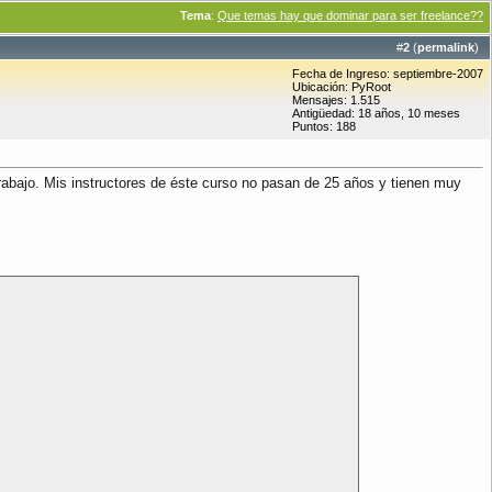
Tema
:
Que temas hay que dominar para ser freelance??
#
2
(
permalink
)
Fecha de Ingreso: septiembre-2007
Ubicación: PyRoot
Mensajes: 1.515
Antigüedad: 18 años, 10 meses
Puntos: 188
rabajo. Mis instructores de éste curso no pasan de 25 años y tienen muy