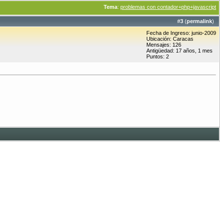
Tema
:
problemas con contador+php+javascript
#
3
(
permalink
)
Fecha de Ingreso: junio-2009
Ubicación: Caracas
Mensajes: 126
Antigüedad: 17 años, 1 mes
Puntos: 2