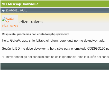
Ver Mensaje Individual
13/07/2011, 07:41
eliza_ralves
Respuesta: problemas con contador+php+javascript
Hola, GatorV, ups, si le faltaba el return, pero igual no me devuelve nada.
Según la BD me debe devolver la hora sólo para el empledo CODIGO160 pe
__________________
“El mayor enemigo del conocimiento no es la ignorancia, sino la ilusión del c