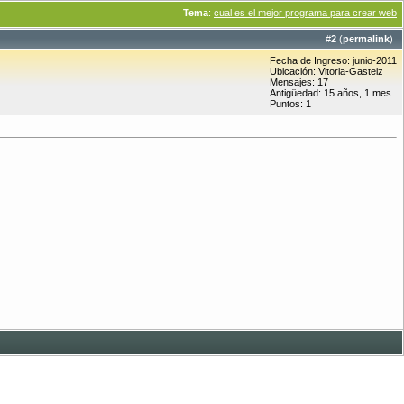
Tema
:
cual es el mejor programa para crear web
#
2
(
permalink
)
Fecha de Ingreso: junio-2011
Ubicación: Vitoria-Gasteiz
Mensajes: 17
Antigüedad: 15 años, 1 mes
Puntos: 1