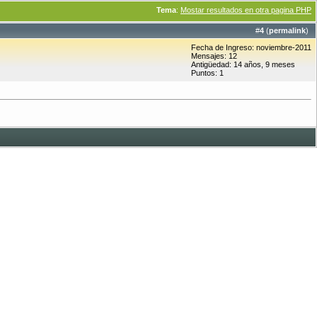
Tema
:
Mostar resultados en otra pagina PHP
#
4
(
permalink
)
Fecha de Ingreso: noviembre-2011
Mensajes: 12
Antigüedad: 14 años, 9 meses
Puntos: 1