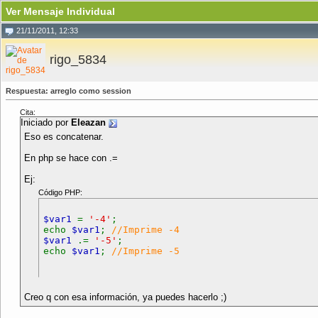
Ver Mensaje Individual
21/11/2011, 12:33
rigo_5834
Respuesta: arreglo como session
Cita:
Iniciado por
Eleazan
Eso es concatenar.
En php se hace con .=
Ej:
Código PHP:
$var1
=
'-4'
;
echo
$var1
;
//Imprime -4
$var1
.=
'-5'
;
echo
$var1
;
//Imprime -5
Creo q con esa información, ya puedes hacerlo ;)