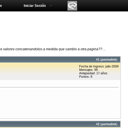
e
Iniciar Sesión
los valores concatenandolos a medida que cambio a otra pagina?? ...
#
1
(
permalink
)
Fecha de Ingreso: julio-2009
Mensajes: 99
Antigüedad: 17 años
Puntos: 8
#
2
(
permalink
)