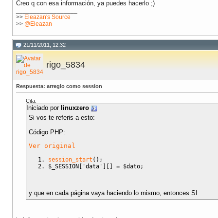
Creo q con esa información, ya puedes hacerlo ;)
__________________
>>
Eleazan's Source
>>
@Eleazan
21/11/2011, 12:32
rigo_5834
Respuesta: arreglo como session
Cita:
Iniciado por
linuxzero
Si vos te referis a esto:
Código PHP:
Ver original
session_start
(
)
;
$_SESSION
[
'data'
]
[
]
=
$dato
;
y que en cada página vaya haciendo lo mismo, entonces SI