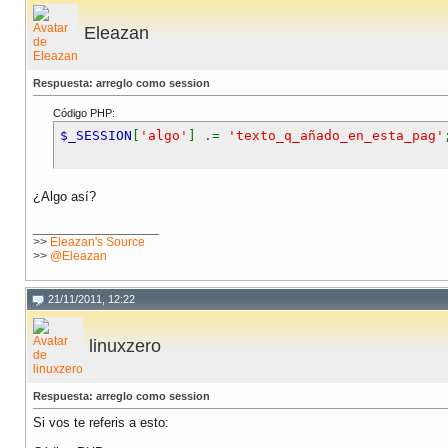
Eleazan
Respuesta: arreglo como session
Código PHP:
$_SESSION
[
'algo'
] .=
'texto_q_añado_en_esta_pag'
¿Algo así?
__________________
>>
Eleazan's Source
>>
@Eleazan
21/11/2011, 12:22
linuxzero
Respuesta: arreglo como session
Si vos te referis a esto: