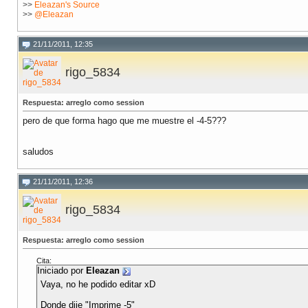
>>
Eleazan's Source
>>
@Eleazan
21/11/2011, 12:35
rigo_5834
Respuesta: arreglo como session
pero de que forma hago que me muestre el -4-5???
saludos
21/11/2011, 12:36
rigo_5834
Respuesta: arreglo como session
Cita:
Iniciado por
Eleazan
Vaya, no he podido editar xD
Donde dije "Imprime -5"