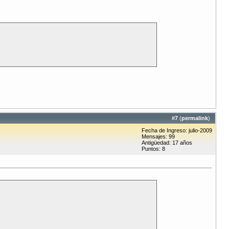
#
7
(
permalink
)
Fecha de Ingreso: julio-2009
Mensajes: 99
Antigüedad: 17 años
Puntos: 8