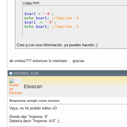
Código PHP:
$var1
=
'-4'
;
echo
$var1
;
//Imprime -4
$var1
.=
'-5'
;
echo
$var1
;
//Imprime -5
Creo q con esa información, ya puedes hacerlo ;)
de veritas??? entonces lo intentare ... gracias
21/11/2011, 12:33
Eleazan
Respuesta: arreglo como session
Vaya, no he podido editar xD
Donde dije "Imprime -5"
Debería decir "Imprime -4-5" ;)
__________________