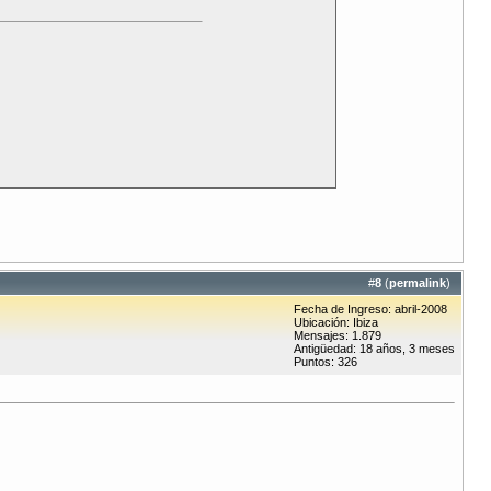
#
8
(
permalink
)
Fecha de Ingreso: abril-2008
Ubicación: Ibiza
Mensajes: 1.879
Antigüedad: 18 años, 3 meses
Puntos: 326