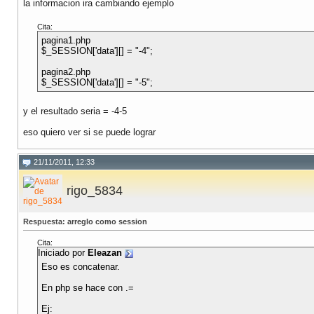
la informacion ira cambiando ejemplo
Cita:
pagina1.php
$_SESSION['data'][] = "-4";
pagina2.php
$_SESSION['data'][] = "-5";
y el resultado seria = -4-5
eso quiero ver si se puede lograr
21/11/2011, 12:33
rigo_5834
Respuesta: arreglo como session
Cita:
Iniciado por
Eleazan
Eso es concatenar.
En php se hace con .=
Ej: