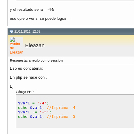
y el resultado seria = -4-5
eso quiero ver si se puede lograr
21/11/2011, 12:32
Eleazan
Respuesta: arreglo como session
Eso es concatenar.
En php se hace con .=
Ej:
Código PHP:
$var1
=
'-4'
;
echo
$var1
;
//Imprime -4
$var1
.=
'-5'
;
echo
$var1
;
//Imprime -5