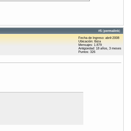
#
5
(
permalink
)
Fecha de Ingreso: abril-2008
Ubicación: Ibiza
Mensajes: 1.879
Antigüedad: 18 años, 3 meses
Puntos: 326