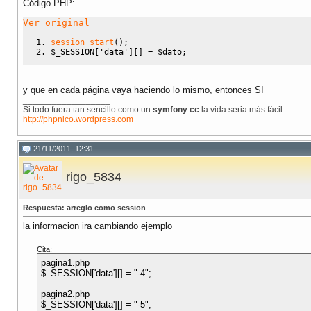
Código PHP:
Ver original
session_start
(
)
;
$_SESSION
[
'data'
]
[
]
=
$dato
;
y que en cada página vaya haciendo lo mismo, entonces SI
__________________
Si todo fuera tan sencillo como un
symfony cc
la vida seria más fácil.
http://phpnico.wordpress.com
21/11/2011, 12:31
rigo_5834
Respuesta: arreglo como session
la informacion ira cambiando ejemplo
Cita:
pagina1.php
$_SESSION['data'][] = "-4";
pagina2.php
$_SESSION['data'][] = "-5";