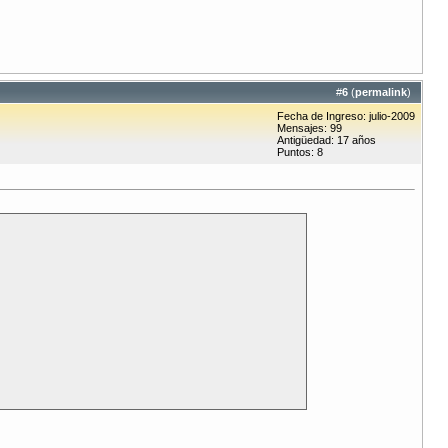
#
6
(
permalink
)
Fecha de Ingreso: julio-2009
Mensajes: 99
Antigüedad: 17 años
Puntos: 8