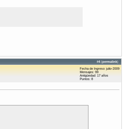
#
4
(
permalink
)
Fecha de Ingreso: julio-2009
Mensajes: 99
Antigüedad: 17 años
Puntos: 8