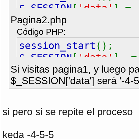
$_SESSION
[
'data'
] 
Pagina2.php
Código PHP:
session_start
();
$_SESSION
[
'data'
] .
Si visitas pagina1, y luego p
$_SESSION['data'] será '-4-5
si pero si se repite el proceso
keda -4-5-5