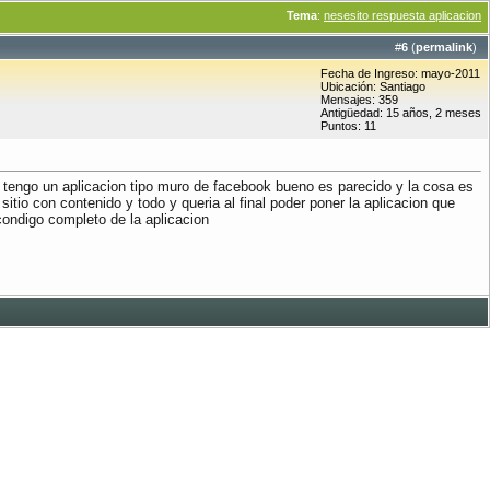
Tema
:
nesesito respuesta aplicacion
#
6
(
permalink
)
Fecha de Ingreso: mayo-2011
Ubicación: Santiago
Mensajes: 359
Antigüedad: 15 años, 2 meses
Puntos: 11
 tengo un aplicacion tipo muro de facebook bueno es parecido y la cosa es
tio con contenido y todo y queria al final poder poner la aplicacion que
condigo completo de la aplicacion