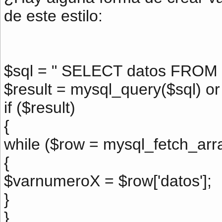
de este estilo:
$sql = " SELECT datos FROM t
$result = mysql_query($sql) or
if ($result)
{
while ($row = mysql_fetch_arra
{
$varnumeroX = $row['datos'];
}
}