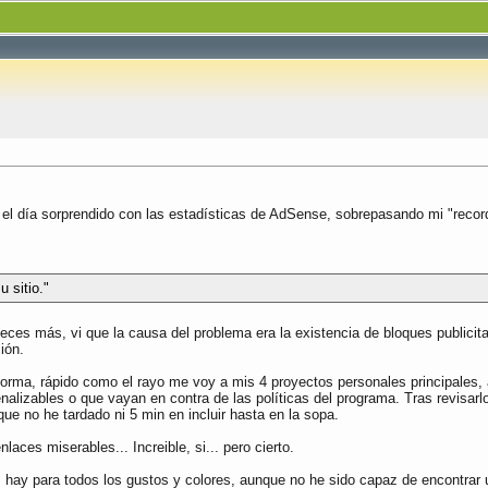
el día sorprendido con las estadísticas de AdSense, sobrepasando mi "record"
 sitio."
2 veces más, vi que la causa del problema era la existencia de bloques publici
ión.
forma, rápido como el rayo me voy a mis 4 proyectos personales principales, 
enalizables o que vayan en contra de las políticas del programa. Tras revisar
que no he tardado ni 5 min en incluir hasta en la sopa.
aces miserables... Increible, si... pero cierto.
, hay para todos los gustos y colores, aunque no he sido capaz de encontrar 