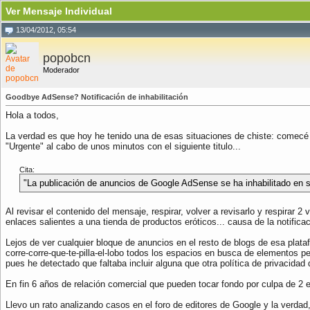
Ver Mensaje Individual
13/04/2012, 05:54
popobcn
Moderador
Goodbye AdSense? Notificación de inhabilitación
Hola a todos,
La verdad es que hoy he tenido una de esas situaciones de chiste: comecé 
"Urgente" al cabo de unos minutos con el siguiente titulo...
Cita:
"La publicación de anuncios de Google AdSense se ha inhabilitado en su
Al revisar el contenido del mensaje, respirar, volver a revisarlo y respirar 
enlaces salientes a una tienda de productos eróticos... causa de la notificac
Lejos de ver cualquier bloque de anuncios en el resto de blogs de esa plata
corre-corre-que-te-pilla-el-lobo todos los espacios en busca de elementos p
pues he detectado que faltaba incluir alguna que otra política de privacidad 
En fin 6 años de relación comercial que pueden tocar fondo por culpa de 2 enl
Llevo un rato analizando casos en el foro de editores de Google y la verdad