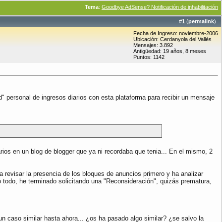
Tema
:
Goodbye AdSense? Notificación de inhabilitación
#
1
(
permalink
)
Fecha de Ingreso: noviembre-2006
Ubicación: Cerdanyola del Vallès
Mensajes: 3.892
Antigüedad: 19 años, 8 meses
Puntos: 1142
 personal de ingresos diarios con esta plataforma para recibir un mensaje
tarios en un blog de blogger que ya ni recordaba que tenia... En el mismo, 2
a revisar la presencia de los bloques de anuncios primero y ha analizar
lo todo, he terminado solicitando una "Reconsideración", quizás prematura,
un caso similar hasta ahora... ¿os ha pasado algo similar? ¿se salvo la