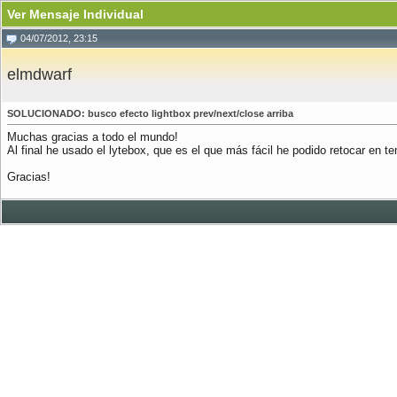
Ver Mensaje Individual
04/07/2012, 23:15
elmdwarf
SOLUCIONADO: busco efecto lightbox prev/next/close arriba
Muchas gracias a todo el mundo!
Al final he usado el lytebox, que es el que más fácil he podido retocar en t
Gracias!