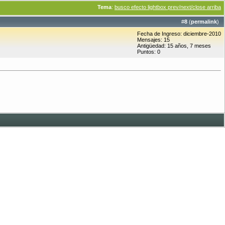
Tema
:
busco efecto lightbox prev/next/close arriba
#
8
(
permalink
)
Fecha de Ingreso: diciembre-2010
Mensajes: 15
Antigüedad: 15 años, 7 meses
Puntos: 0