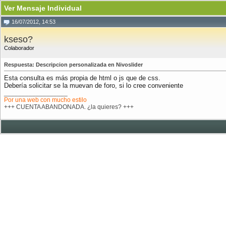
Ver Mensaje Individual
16/07/2012, 14:53
kseso?
Colaborador
Respuesta: Descripcion personalizada en Nivoslider
Esta consulta es más propia de html o js que de css.
Debería solicitar se la muevan de foro, si lo cree conveniente
__________________
Por una web con mucho estilo
+++ CUENTA ABANDONADA. ¿la quieres? +++