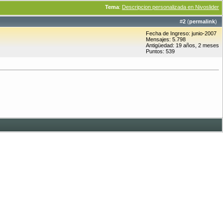
Tema
:
Descripcion personalizada en Nivoslider
#
2
(
permalink
)
Fecha de Ingreso: junio-2007
Mensajes: 5.798
Antigüedad: 19 años, 2 meses
Puntos: 539