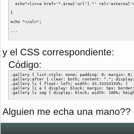
  echo"<li><a href='".$row['url']."' rel='external'><
}

echo "</ul>";

y el CSS correspondiente:
Código:
.gallery { list-style: none; padding: 0; margin: 0; 
.gallery:after { clear: both; content: "."; display:
.gallery li { float: left; width: 33.33333333%; }

.gallery li a { display: block; margin: 5px; border:
Alguien me echa una mano?? G