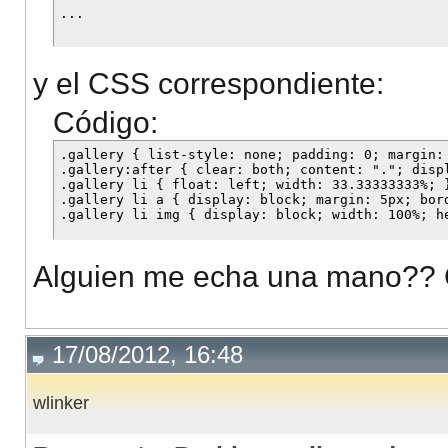
y el CSS correspondiente:
Código:
.gallery { list-style: none; padding: 0; margin: 
.gallery:after { clear: both; content: "."; displ
.gallery li { float: left; width: 33.33333333%; }
.gallery li a { display: block; margin: 5px; bord
Alguien me echa una mano?? G
17/08/2012, 16:48
wlinker