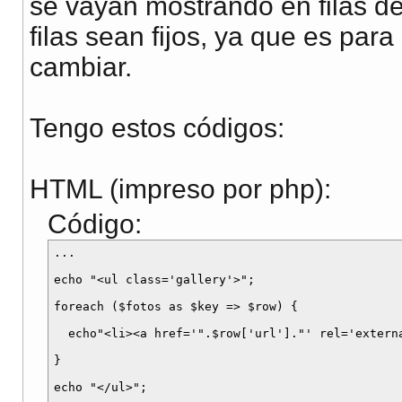
se vayan mostrando en filas de
filas sean fijos, ya que es par
cambiar.
Tengo estos códigos:
HTML (impreso por php):
Código:
...

echo "<ul class='gallery'>";

foreach ($fotos as $key => $row) {

  echo"<li><a href='".$row['url']."' rel='external
}

echo "</ul>";
