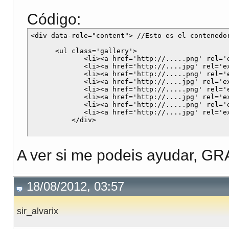
Código:
<div data-role="content"> //Esto es el contenedo
      <ul class='gallery'>

             <li><a href='http://.....png' rel='
             <li><a href='http://....jpg' rel='e
             <li><a href='http://.....png' rel='
             <li><a href='http://....jpg' rel='e
             <li><a href='http://.....png' rel='
             <li><a href='http://....jpg' rel='e
             <li><a href='http://.....png' rel='
             <li><a href='http://....jpg' rel='e
A ver si me podeis ayudar, GR
18/08/2012, 03:57
sir_alvarix