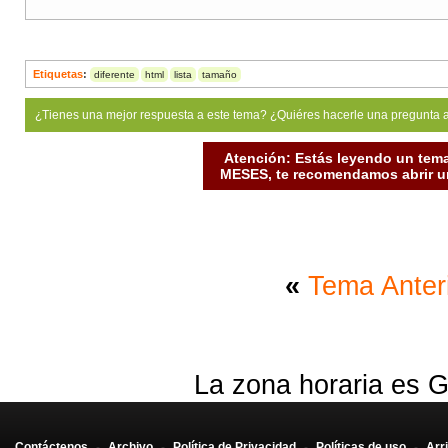
Etiquetas
:
diferente
html
lista
tamaño
¿Tienes una mejor respuesta a este tema? ¿Quiéres hacerle una pregunta 
Atención: Estás leyendo un tema
MESES, te recomendamos abrir un
«
Tema Anter
La zona horaria es G
Contáctenos
-
Archivo
-
Política de Privacidad
-
Políticas de uso
-
Arr