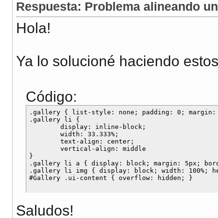
Respuesta: Problema alineando una
Hola!
Ya lo solucioné haciendo estos
Código:
.gallery { list-style: none; padding: 0; margin: 
.gallery li {	

	display: inline-block;

	width: 33.333%;

	text-align: center;

	vertical-align: middle

}

.gallery li a { display: block; margin: 5px; bord
.gallery li img { display: block; width: 100%; he
Saludos!