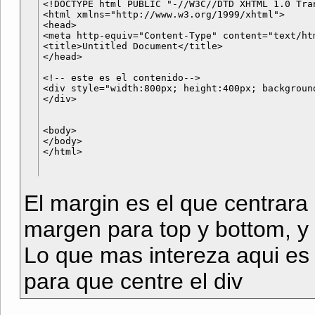
<!DOCTYPE html PUBLIC "-//W3C//DTD XHTML 1.0 Tra
<html xmlns="http://www.w3.org/1999/xhtml">

<head>

<meta http-equiv="Content-Type" content="text/htm
<title>Untitled Document</title>

</head>

<!-- este es el contenido-->

<div style="width:800px; height:400px; background
</div>

<body>

</body>

El margin es el que centrara 
margen para top y bottom, y a
Lo que mas intereza aqui es da
para que centre el div