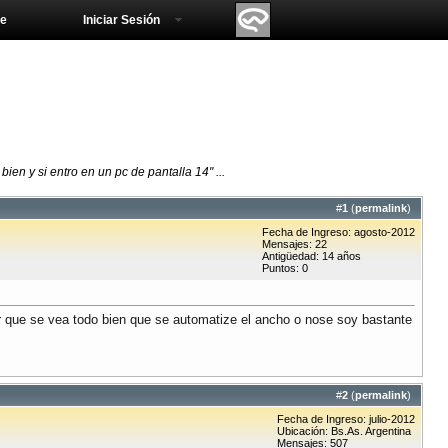
e
Iniciar Sesión
ien y si entro en un pc de pantalla 14" ...
#
1
(
permalink
)
Fecha de Ingreso: agosto-2012
Mensajes: 22
Antigüedad: 14 años
Puntos: 0
cir que se vea todo bien que se automatize el ancho o nose soy bastante
#
2
(
permalink
)
Fecha de Ingreso: julio-2012
Ubicación: Bs.As. Argentina
Mensajes: 507