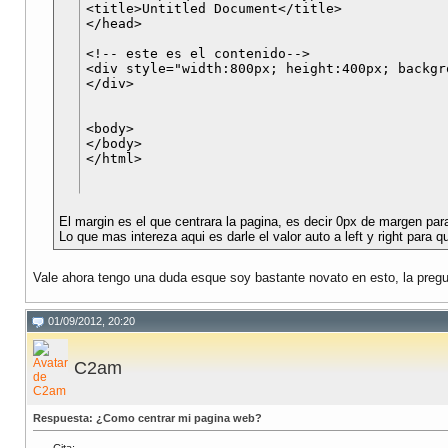
<title>Untitled Document</title>

</head>

<!-- este es el contenido-->

<div style="width:800px; height:400px; backgr
</div>

<body>

</body>

El margin es el que centrara la pagina, es decir 0px de margen para 
Lo que mas intereza aqui es darle el valor auto a left y right para q
Vale ahora tengo una duda esque soy bastante novato en esto, la pregun
01/09/2012, 20:20
C2am
Respuesta: ¿Como centrar mi pagina web?