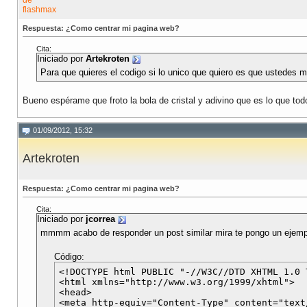
Respuesta: ¿Como centrar mi pagina web?
Cita:
Iniciado por
Artekroten
Para que quieres el codigo si lo unico que quiero es que ustedes 
Bueno espérame que froto la bola de cristal y adivino que es lo que to
01/09/2012, 15:32
Artekroten
Respuesta: ¿Como centrar mi pagina web?
Cita:
Iniciado por
jcorrea
mmmm acabo de responder un post similar mira te pongo un ejemp
Código:
<!DOCTYPE html PUBLIC "-//W3C//DTD XHTML 1.0 
<html xmlns="http://www.w3.org/1999/xhtml">

<head>

<meta http-equiv="Content-Type" content="text