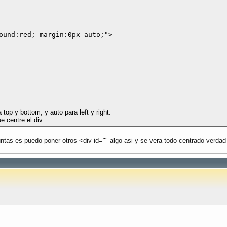
ound:red; margin:0px auto;">

top y bottom, y auto para left y right.
ue centre el div
tas es puedo poner otros <div id="" algo asi y se vera todo centrado verdad 