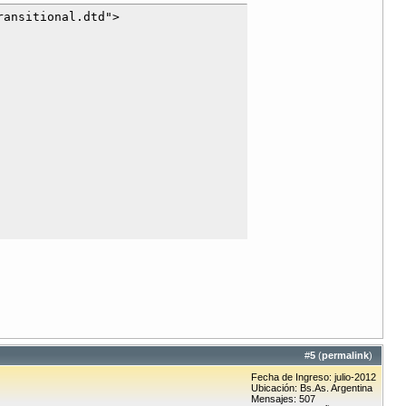
ansitional.dtd">

#
5
(
permalink
)
Fecha de Ingreso: julio-2012
Ubicación: Bs.As. Argentina
Mensajes: 507