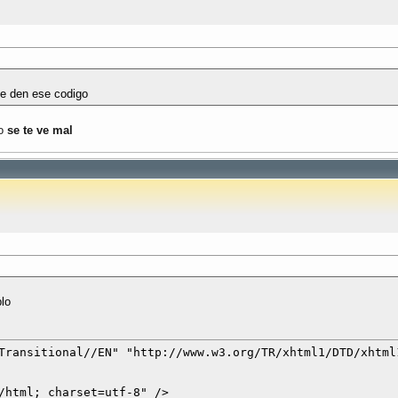
me den ese codigo
do
se te ve mal
lo
Transitional//EN" "http://www.w3.org/TR/xhtml1/DTD/xhtml1
/html; charset=utf-8" />
