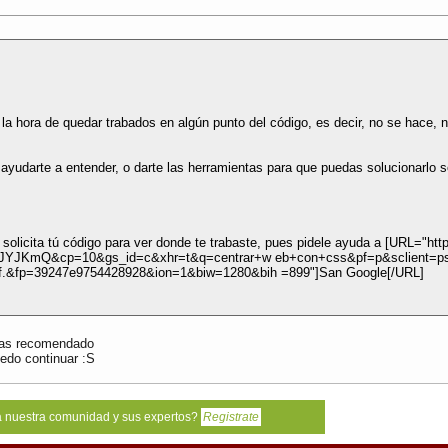
la hora de quedar trabados en algún punto del código, es decir, no se hace, ni
ayudarte a entender, o darte las herramientas para que puedas solucionarlo s
te solicita tú código para ver donde te trabaste, pues pidele ayuda a [URL="
fJYJKmQ&cp=10&gs_id=c&xhr=t&q=centrar+w eb+con+css&pf=p&sclient=p
qf.&fp=39247e9754428928&ion=1&biw=1280&bih =899"]San Google[/URL]
e as recomendado
edo continuar :S
a nuestra comunidad y sus expertos?
Registrate