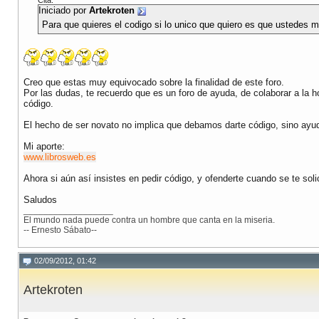
Cita:
Iniciado por
Artekroten
Para que quieres el codigo si lo unico que quiero es que ustedes 
Creo que estas muy equivocado sobre la finalidad de este foro.
Por las dudas, te recuerdo que es un foro de ayuda, de colaborar a la h
código.
El hecho de ser novato no implica que debamos darte código, sino ayuda
Mi aporte:
www.librosweb.es
Ahora si aún así insistes en pedir código, y ofenderte cuando se te sol
Saludos
__________________
El mundo nada puede contra un hombre que canta en la miseria.
-- Ernesto Sábato--
02/09/2012, 01:42
Artekroten