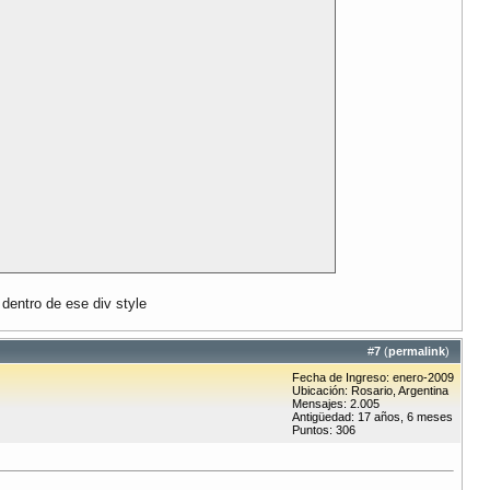
dentro de ese div style
#
7
(
permalink
)
Fecha de Ingreso: enero-2009
Ubicación: Rosario, Argentina
Mensajes: 2.005
Antigüedad: 17 años, 6 meses
Puntos: 306