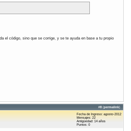
da el código, sino que se corrige, y se te ayuda en base a tu propio
#
8
(
permalink
)
Fecha de Ingreso: agosto-2012
Mensajes: 22
Antigüedad: 14 años
Puntos: 0