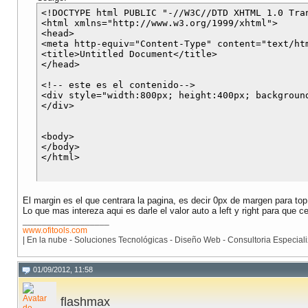
<!DOCTYPE html PUBLIC "-//W3C//DTD XHTML 1.0 Tra
<html xmlns="http://www.w3.org/1999/xhtml">

<head>

<meta http-equiv="Content-Type" content="text/htm
<title>Untitled Document</title>

</head>

<!-- este es el contenido-->

<div style="width:800px; height:400px; background
</div>

<body>

</body>

El margin es el que centrara la pagina, es decir 0px de margen para top y
Lo que mas intereza aqui es darle el valor auto a left y right para que ce
__________________
www.ofitools.com
| En la nube - Soluciones Tecnológicas - Diseño Web - Consultoria Especial
01/09/2012, 11:58
flashmax