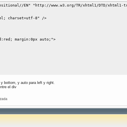
nsitional//EN" "http://www.w3.org/TR/xhtml1/DTD/xhtml1-tr
l; charset=utf-8" />

:red; margin:0px auto;">

 bottom, y auto para left y right.
ntre el div
izada