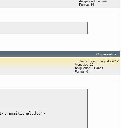
Antigüedad: 14 años
Puntos: 86
#
6
(
permalink
)
Fecha de Ingreso: agosto-2012
Mensajes: 22
Antigüedad: 14 años
Puntos: 0
-transitional.dtd">
