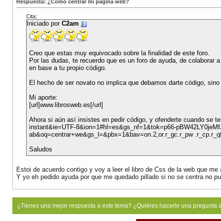
Respuesta: ¿Como centrar mi pagina web?
Cita:
Iniciado por
C2am
Creo que estas muy equivocado sobre la finalidad de este foro.
Por las dudas, te recuerdo que es un foro de ayuda, de colaborar a 
en base a tu propio código.
El hecho de ser novato no implica que debamos darte código, sino 
Mi aporte:
[url]www.librosweb.es[/url]
Ahora si aún así insistes en pedir código, y ofenderte cuando se 
instant&ie=UTF-8&ion=1#hl=es&gs_nf=1&tok=p66-pBW42LY0jeM
ab&oq=centrar+we&gs_l=&pbx=1&bav=on.2,or.r_gc.r_pw .r_cp.r_
Saludos
Estoi de acuerdo contigo y voy a leer el libro de Css de la web que m
Y yo eh pedido ayuda por que me quedado pillado si no se centra no pu
¿Tienes una mejor respuesta a este tema? ¿Quiéres hacerle una pregunta 