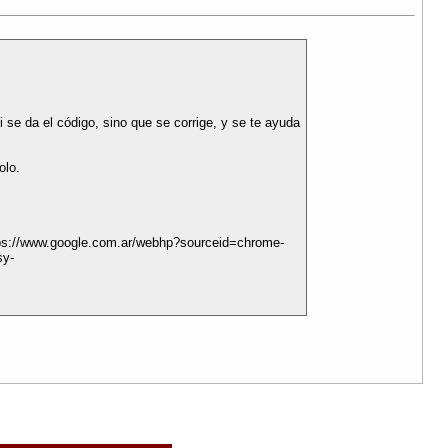
 se da el código, sino que se corrige, y se te ayuda
olo.
https://www.google.com.ar/webhp?sourceid=chrome-
sy-