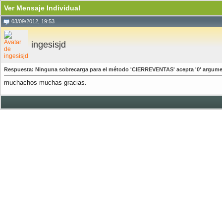
Ver Mensaje Individual
03/09/2012, 19:53
ingesisjd
Respuesta: Ninguna sobrecarga para el método 'CIERREVENTAS' acepta '0' argum
muchachos muchas gracias.