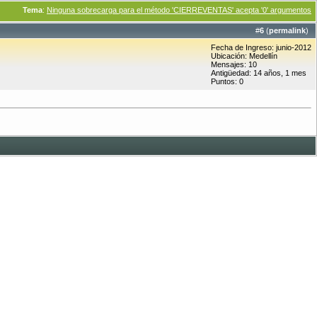
Tema
:
Ninguna sobrecarga para el método 'CIERREVENTAS' acepta '0' argumentos
#
6
(
permalink
)
Fecha de Ingreso: junio-2012
Ubicación: Medellín
Mensajes: 10
Antigüedad: 14 años, 1 mes
Puntos: 0