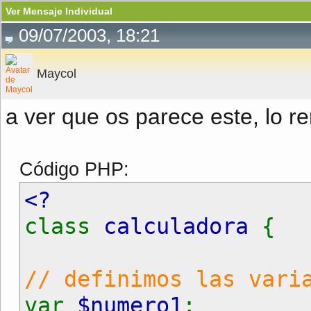
Ver Mensaje Individual
09/07/2003, 18:21
Maycol
a ver que os parece este, lo r
Código PHP:
<?
class
calculadora
{
// definimos las vari
var
$numero1
;