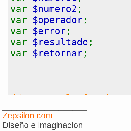
var
$numero2
;
var
$operador
;
var
$error
;
var
$resultado
;
var
$retornar
;
//creamos la funcion 
__________________
function
calcular
(
$nu
Zepsilon.com
if(empty(
$num1
))
$
Diseño e imaginacion