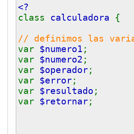
<?
class
calculadora
{
// definimos las vari
var
$numero1
;
var
$numero2
;
var
$operador
;
var
$error
;
var
$resultado
;
var
$retornar
;