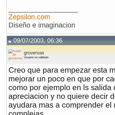
}elseif(
$this
->
op
__________________
echo
$num1
-
$n
Zepsilon.com
Diseño e imaginacion
}elseif(
$this
->
op
echo
$num1
*
$n
09/07/2003, 06:36
}elseif(
$this
->
op
if(
$this
->
num
grovervas
Usuario no validado
$this
->
er
Creo que para empezar esta mu
}else{
mejorar un poco en que por ca
echo
$num
como por ejemplo en ls salida 
}
apreciacion y no quiere decir d
}elseif(
$this
->
op
ayudara mas a comprender el 
if(
$this
->
num
complejas.