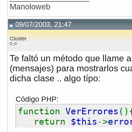
$this
->
resul
Manoloweb
}elseif(
$this
->
op
$this
->
resul
09/07/2003, 21:47
}elseif(
$this
->
op
Cluster
$this
->
resul
O_O
}elseif(
$this
->
op
Te faltó un método que llame a 
if(
$this
->
num
(mensajes) para mostrarlos cua
$this
->
er
dicha clase .. algo típo:
}else{
$this
->
re
Código PHP:
}
function
VerErrores
()
}elseif(
$this
->
op
return
$this
->
erro
if(
$this
->
num
}