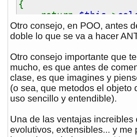
{
}elseif(
$this
->
op
return
$this
->
cal
if(
$this
->
num
}
Otro consejo, en POO, antes de
$this
->
er
doble lo que se va a hacer AN
?>
}else{
$this
->
re
Otro consejo importante que te
}
mucho, es que antes de comen
}else{
clase, es que imagines y piens
$this
->
error
(o sea, que metodos el objeto 
}
uso sencillo y entendible).
if(!empty(
$this
->
Una de las ventajas increibles
$this
->
error
evolutivos, extensibles... y m