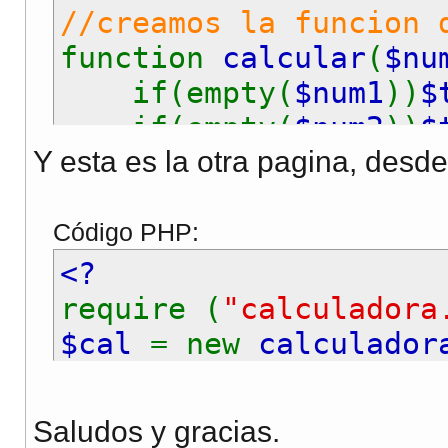
//creamos la funcion 
function
calcular
(
$nu
if(empty(
$num1
))
$
if(empty(
$num2
))
$
Y esta es la otra pagina, desde
if(empty(
$oper
))
$
$this
->
numero1
=
Código PHP:
$this
->
numero2
=
<?
$this
->
operador
require (
"calculadora
$cal
= new
calculador
//calculamos
$cal
->
calcular
(
"2"
,
"+
if(
$this
->
operad
?>
Saludos y gracias.
echo
$num1
+
$n