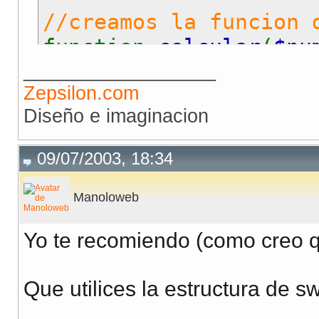
//creamos la funcion 
function
calcular
(
$nu
__________________
if(empty(
$num1
))
$
Zepsilon.com
if(empty(
$num2
))
$
Diseño e imaginacion
if(empty(
$oper
))
$
09/07/2003, 18:34
$this
->
numero1
=
$this
->
numero2
=
Manoloweb
$this
->
operador
Yo te recomiendo (como creo qu
//calculamos
Que utilices la estructura de swi
if(
$this
->
operad
__________________