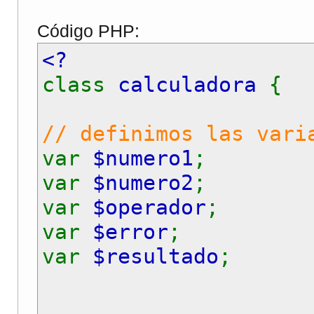
Código PHP:
<?
class
calculadora
{
// definimos las vari
var
$numero1
;
var
$numero2
;
var
$operador
;
var
$error
;
var
$resultado
;