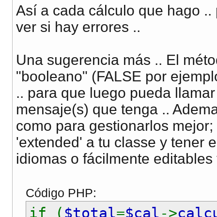
$this
->
er
Así a cada cálculo que hago .
}else{
ver si hay errores ..
$this
->
re
}
Una sugerencia más .. El métod
}else{
"booleano" (FALSE por ejemplo)
$this
->
error
.. para que luego pueda llama
}
mensaje(s) que tenga .. Adema
como para gestionarlos mejor; 
if(!empty(
$this
->
'extended' a tu classe y tener
$this
->
error
idiomas o fácilmente editables 
$this
->
retor
}else{
Código PHP:
$this
->
retor
if (
$total
=
$cal
->
calc