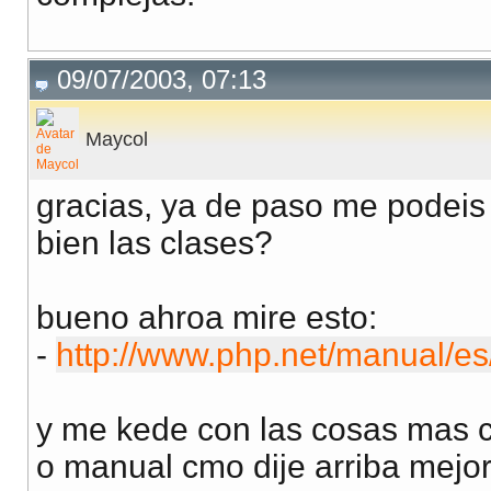
$this
->
er
}else{
echo
$num
09/07/2003, 07:13
}
Maycol
}else{
$this
->
error
gracias, ya de paso me podeis
}
bien las clases?
if(!empty(
$this
->
bueno ahroa mire esto:
echo
"Han ocu
-
http://www.php.net/manual/e
}
}
y me kede con las cosas mas c
o manual cmo dije arriba mejor