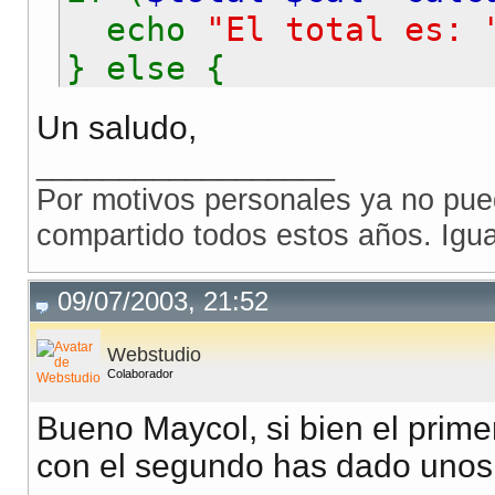
}
echo
"El total es: 
return
$this
->
ret
} else {
}
echo
"Hay errores: "
.
Un saludo,
}
__________________
//creamos la funcion 
Por motivos personales ya no pue
function
calcular2
(
$o
compartido todos estos años. Igua
if(empty(
$this
->
r
if(empty(
$num2
))
$
09/07/2003, 21:52
if(empty(
$oper
))
$
Webstudio
Colaborador
$this
->
numero2
=
Bueno Maycol, si bien el primer
$this
->
operador
con el segundo has dado unos 