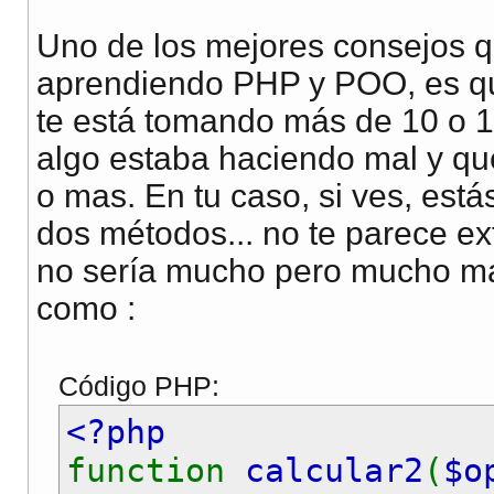
//calculamos
Uno de los mejores consejos 
if(
$this
->
operad
aprendiendo PHP y POO, es qu
$this
->
resul
te está tomando más de 10 o 1
}elseif(
$this
->
op
algo estaba haciendo mal y qu
$this
->
resul
o mas. En tu caso, si ves, está
}elseif(
$this
->
op
dos métodos... no te parece ex
$this
->
resul
no sería mucho pero mucho más
}elseif(
$this
->
op
como :
if(
$this
->
num
$this
->
er
Código PHP:
}else{
<?php
$this
->
re
function
calcular2
(
$o
}