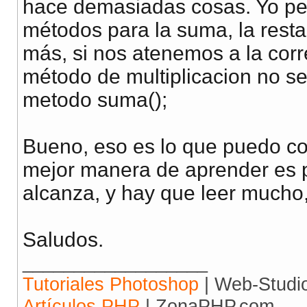
$this
->
retor
hace demasiadas cosas. Yo pe
}else{
métodos para la suma, la resta, 
$this
->
retor
más, si nos atenemos a la corr
}
método de multiplicacion no s
return
$this
->
ret
metodo suma();
}
Bueno, eso es lo que puedo c
}
// fin de la clase 
mejor manera de aprender es p
alcanza, y hay que leer mucho,
Saludos.
$cal
= new
calculador
__________________
echo
$cal
->
calcular
(
"
Tutoriales Photoshop
| Web-Studi
?>
Artículos PHP
| ZonaPHP.com