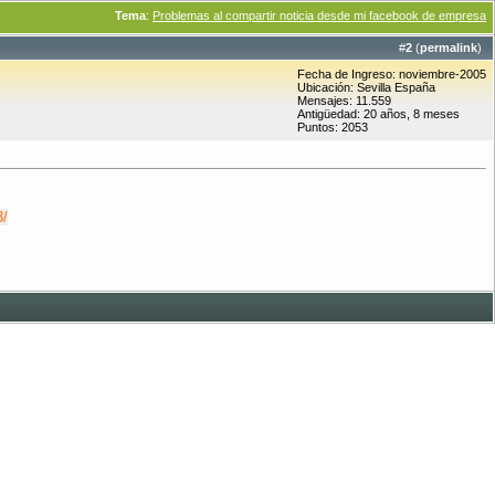
Tema
:
Problemas al compartir noticia desde mi facebook de empresa
#
2
(
permalink
)
Fecha de Ingreso: noviembre-2005
Ubicación: Sevilla España
Mensajes: 11.559
Antigüedad: 20 años, 8 meses
Puntos: 2053
3/