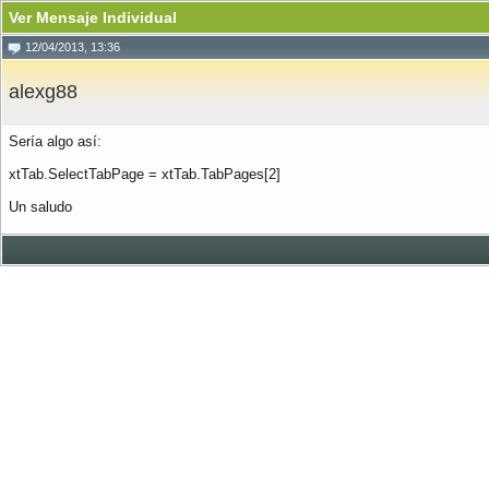
Ver Mensaje Individual
12/04/2013, 13:36
alexg88
Sería algo así:
xtTab.SelectTabPage = xtTab.TabPages[2]
Un saludo