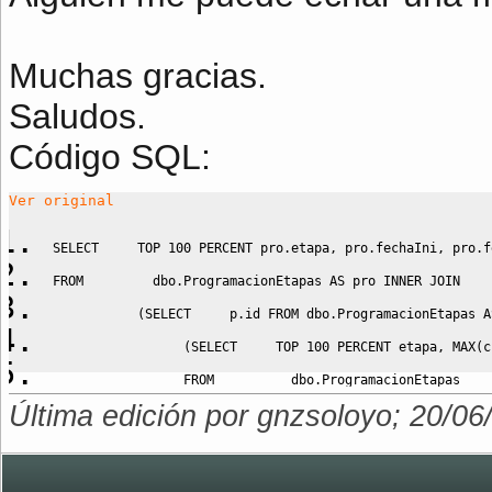
Muchas gracias.
Saludos.
Código SQL:
Ver original
SELECT
     TOP 
100
 PERCENT pro
.
etapa
,
 pro
.
fechaIni
,
 pro
.
f
FROM
         dbo
.
ProgramacionEtapas 
AS
 pro 
INNER
JOIN
(
SELECT
     p
.
id 
FROM
 dbo
.
ProgramacionEtapas 
A
(
SELECT
     TOP 
100
 PERCENT etapa
,
MAX
(
c
FROM
          dbo
.
ProgramacionEtapas
Última edición por gnzsoloyo; 20/06
GROUP
BY
 etapa
)
AS
 s 
ON
 p
.
etapa 
=
 s
.
etapa 
AND
 p
.
createdOn 
=
 s
.
creat
AS
 pre 
ON
 pro
.
id 
=
 pre
.
id