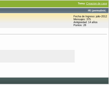
Tema
:
Creacion de case
#
6
(
permalink
)
Fecha de Ingreso: julio-2012
Mensajes: 375
Antigüedad: 14 años
Puntos: 28