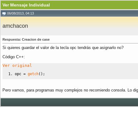
Ver Mensaje Individual
06/08/2013, 04:13
amchacon
Respuesta: Creacion de case
Si quieres guardar el valor de la tecla opc tendrás que asignarlo no?
Código C++:
Ver original
opc 
=
getch
(
)
;
Pero vamos, para programas muy complejos no recomiendo consola. Lo dig